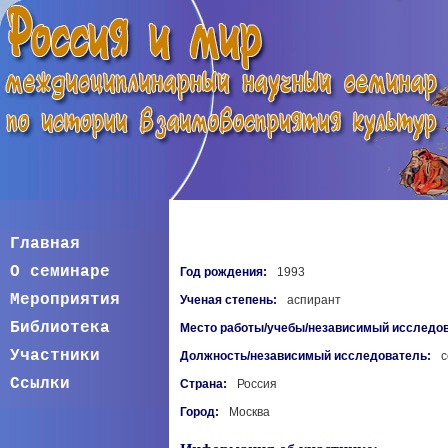
Главная
О семинаре
Год рождения:
1993
Мероприятия
Ученая степень:
аспирант
Библиотека
Место работы/учебы/независимый исследов
Участники
Должность/независимый исследователь:
с
Ссылки
Страна:
Россия
Город:
Москва